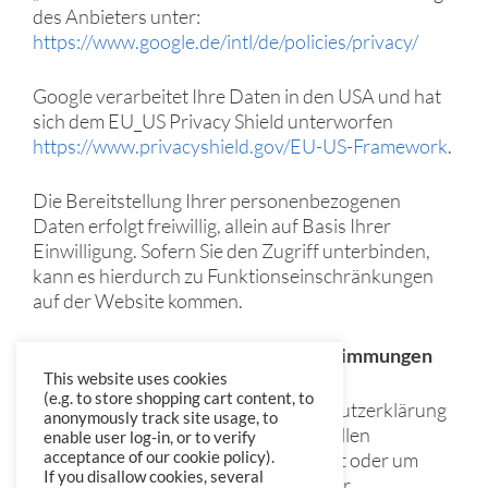
des Anbieters unter:
https://www.google.de/intl/de/policies/privacy/
Google verarbeitet Ihre Daten in den USA und hat
sich dem EU_US Privacy Shield unterworfen
https://www.privacyshield.gov/EU-US-Framework
.
Die Bereitstellung Ihrer personenbezogenen
Daten erfolgt freiwillig, allein auf Basis Ihrer
Einwilligung. Sofern Sie den Zugriff unterbinden,
kann es hierdurch zu Funktionseinschränkungen
auf der Website kommen.
Änderung unserer Datenschutzbestimmungen
This website uses cookies
(e.g. to store shopping cart content, to
Wir behalten uns vor, diese Datenschutzerklärung
anonymously track site usage, to
anzupassen, damit sie stets den aktuellen
enable user log-in, or to verify
rechtlichen Anforderungen entspricht oder um
acceptance of our cookie policy).
If you disallow cookies, several
Änderungen unserer Leistungen in der